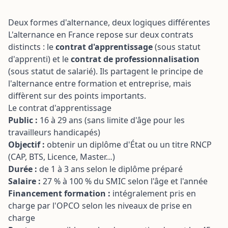
dans le négoce de boi
Formation Améliorer l'
matériaux
de sa TPE grâce à l'IA
Deux formes d'alternance, deux logiques différentes
Transition écologique
L'alternance en France repose sur deux contrats
Formation Sensibilisat
optimisation de la ges
RGPD
déchets en entreprise
distincts : le
contrat d'apprentissage
(sous statut
paysage, agricole ou a
d'apprenti) et le
contrat de professionnalisation
Transition écologique
(sous statut de salarié). Ils partagent le principe de
entreprise automobile
l'alternance entre formation et entreprise, mais
(garages...)
diffèrent sur des points importants.
Le contrat d'apprentissage
Public :
16 à 29 ans (sans limite d'âge pour les
travailleurs handicapés)
Objectif :
obtenir un diplôme d'État ou un titre RNCP
(CAP, BTS, Licence, Master…)
Durée :
de 1 à 3 ans selon le diplôme préparé
Salaire :
27 % à 100 % du SMIC selon l'âge et l'année
Financement formation :
intégralement pris en
charge par l'OPCO selon les niveaux de prise en
charge