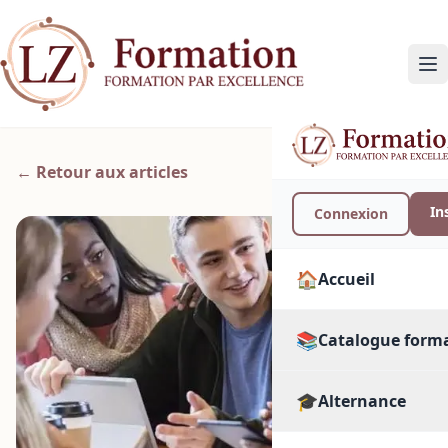
← Retour aux articles
In
Connexion
🏠
Accueil
📚
Catalogue form
🎓
🔍
Alternance
Toutes les format
PAR SECTEUR