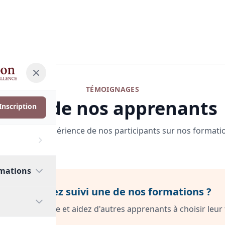
TÉMOIGNAGES
Avis de nos apprenants
Inscription
s retours d'expérience de nos participants sur nos formatio
rmations
Vous avez suivi une de nos formations ?
ations
otre expérience et aidez d'autres apprenants à choisir leur