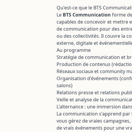
dans le négoce de b
Formation Améliorer
matériaux
Qu'est-ce que le BTS Communicat
de sa TPE grâce à l
Le
BTS Communication
forme de
Transition écologi
Formation Sensibili
optimisation de la 
capables de concevoir et mettre 
RGPD
déchets en entrepr
de communication pour des entrep
paysage, agricole o
ou des collectivités. Il couvre la
Transition écologiq
externe, digitale et événementiell
entreprise automob
Au programme
(garages...)
Stratégie de communication et 
Production de contenus (rédactio
Réseaux sociaux et community 
Organisation d'événements (conf
salons)
Relations presse et relations pub
Veille et analyse de la communic
L'alternance : une immersion dan
La communication s'apprend par l
vous gérez de vraies campagnes, 
de vrais événements pour une vrai