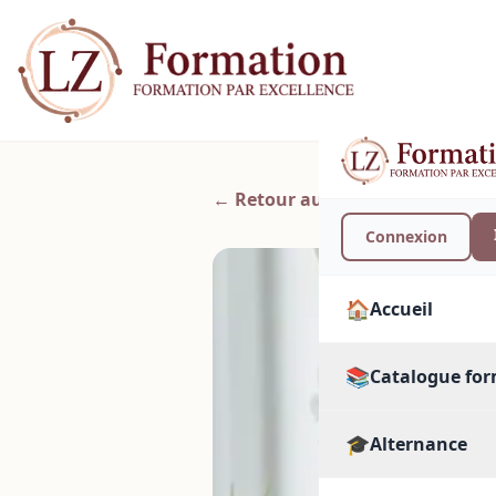
← Retour aux articles
Connexion
🏠
Accueil
📚
Catalogue fo
🎓
🔍
Alternance
Toutes les form
PAR SECTEUR