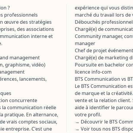
ois et
 l'efficacité
ion ?
expérience qui vous dist
'IA
s professionnels
marché du travail lors de 
que &
sation au
gestion des
en œuvre des stratégies
Débouchés professionnel
ise du secteur
rises, des associations
Chargé(e) de communicati
u artisanal
 communication interne et
Community manager, cont
ue en
e.
manager
ile
Chef de projet événement
brand management
Chargé(e) de marketing di
n, graphisme, vidéo)
Poursuite en bachelor c
management
licence info-com
érences, lancements,
BTS Communication vs BTS
Le BTS Communication est
liques
de marque et la créativité
ation concurrente
vente et la relation client
s la communication réelle
aide à identifier le parco
a pratique. En alternance,
votre profil.
de vrais comptes sociaux,
→ Découvrir le BTS Comm
e entreprise. C'est une
→ Voir tous nos BTS disp