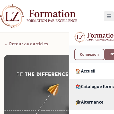
← Retour aux articles
In
Connexion
🏠
Accueil
📚
Catalogue form
🎓
🔍
Alternance
Toutes les format
PAR SECTEUR