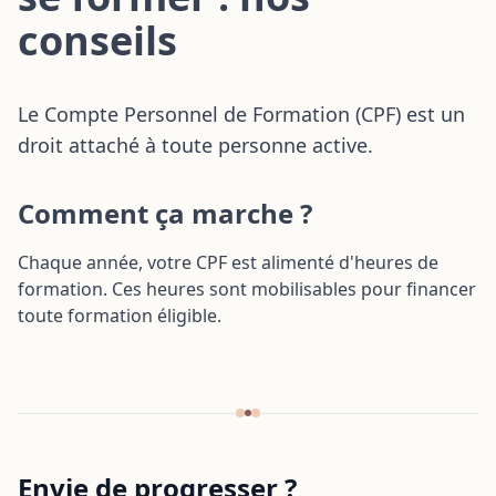
dans le négoce de boi
Formation Améliorer l'
conseils
matériaux
de sa TPE grâce à l'IA
Transition écologique
Formation Sensibilisat
optimisation de la ges
RGPD
déchets en entreprise
Le Compte Personnel de Formation (CPF) est un
paysage, agricole ou a
droit attaché à toute personne active.
Transition écologique
entreprise automobile
(garages...)
Comment ça marche ?
Chaque année, votre CPF est alimenté d'heures de
formation. Ces heures sont mobilisables pour financer
toute formation éligible.
Envie de progresser ?