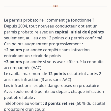
dans le négoce de boi
Formation Améliorer l'
matériaux
de sa TPE grâce à l'IA
Transition écologique
Formation Sensibilisat
optimisation de la ges
Le permis probatoire : comment ça fonctionne ?
RGPD
déchets en entreprise
Depuis 2004, tout nouveau conducteur obtient un
paysage, agricole ou a
permis probatoire avec un
capital initial de 6 points
Transition écologique
seulement, au lieu des 12 points du permis confirmé.
entreprise automobile
(garages...)
Ces points augmentent progressivement :
+2 points
par année complète sans infraction
entraînant un retrait de points
+3 points
par année si vous avez effectué la conduite
accompagnée (AAC)
Le capital maximum de
12 points
est atteint après 2
ans sans infraction (3 ans sans AAC)
Les infractions les plus dangereuses en probatoire
Avec seulement 6 points au départ, chaque infraction
peut être fatale :
Téléphone au volant :
3 points retirés
(50 % du capital
probatoire d'un coup)