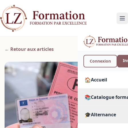
← Retour aux articles
In
Connexion
🏠
Accueil
📚
Catalogue form
🎓
🔍
Alternance
Toutes les format
PAR SECTEUR