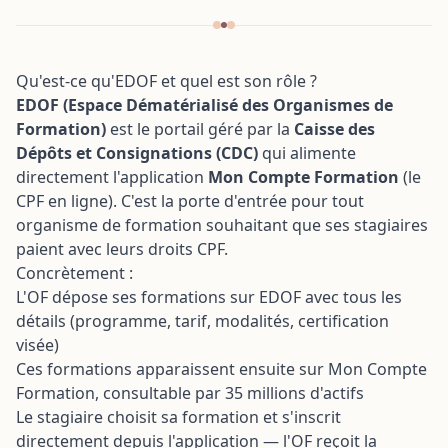
dans le négoce de boi
Formation Améliorer l'
matériaux
de sa TPE grâce à l'IA
Transition écologique
Formation Sensibilisat
optimisation de la ges
Qu'est-ce qu'EDOF et quel est son rôle ?
RGPD
déchets en entreprise
EDOF (Espace Dématérialisé des Organismes de
paysage, agricole ou a
Formation)
est le portail géré par la
Caisse des
Transition écologique
Dépôts et Consignations (CDC)
qui alimente
entreprise automobile
(garages...)
directement l'application
Mon Compte Formation
(le
CPF en ligne). C'est la porte d'entrée pour tout
organisme de formation souhaitant que ses stagiaires
paient avec leurs droits CPF.
Concrètement :
L'OF dépose ses formations sur EDOF avec tous les
détails (programme, tarif, modalités, certification
visée)
Ces formations apparaissent ensuite sur Mon Compte
Formation, consultable par 35 millions d'actifs
Le stagiaire choisit sa formation et s'inscrit
directement depuis l'application — l'OF reçoit la