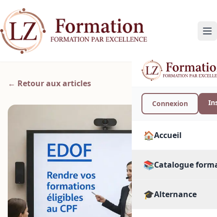
← Retour aux articles
In
Connexion
🏠
Accueil
📚
Catalogue form
🎓
🔍
Alternance
Toutes les format
PAR SECTEUR