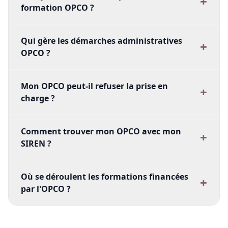
+
dans le négoce de boi
formation OPCO ?
Formation Améliorer l'
matériaux
de sa TPE grâce à l'IA
Transition écologique
Formation Sensibilisat
optimisation de la ges
Qui gère les démarches administratives
+
RGPD
déchets en entreprise
OPCO ?
paysage, agricole ou a
Transition écologique
entreprise automobile
Mon OPCO peut-il refuser la prise en
(garages...)
+
charge ?
Comment trouver mon OPCO avec mon
+
SIREN ?
Où se déroulent les formations financées
+
par l'OPCO ?