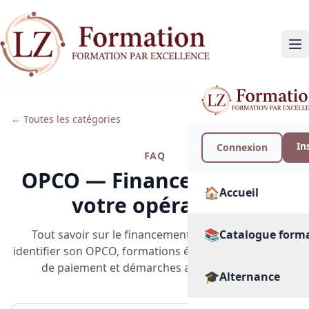
← Toutes les catégories
In
Connexion
FAQ
OPCO — Financement par
🏠
Accueil
votre opérateur
📚
Catalogue form
Tout savoir sur le financement via votre OPCO :
identifier son OPCO, formations éligibles, subrogation
de paiement et démarches administratives.
🎓
🔍
Alternance
Toutes les format
PAR SECTEUR