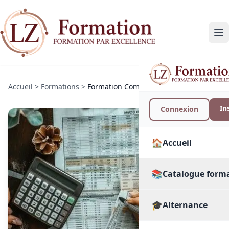
Accueil
>
Formations
>
Formation Comptabilité des TPE
In
Connexion
🏠
Accueil
📚
Catalogue form
🎓
🔍
Alternance
Toutes les format
PAR SECTEUR