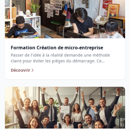
d'un suivi personnalisé pour maîtriser les aspects
juridiques, financiers et stratégiques nécessaires au
lancement d'une activité viable et pérenne.
Formation Création de micro-entreprise
Passer de l'idée à la réalité demande une méthode
claire pour éviter les pièges du démarrage. Ce
parcours vous offre une immersion concrète dans
Découvrir
l'univers de l'auto-entrepreneuriat pour transformer
votre projet en une activité structurée et viable. De la
validation de votre concept à la maîtrise des rouages
administratifs et financiers, nous balayons ensemble
chaque étape clé pour sécuriser votre lancement. Plus
qu'une formation, c'est un véritable tremplin pour
maîtriser votre futur statut, optimiser vos aides et
aborder vos premières démarches d'immatriculation
avec une confiance totale.