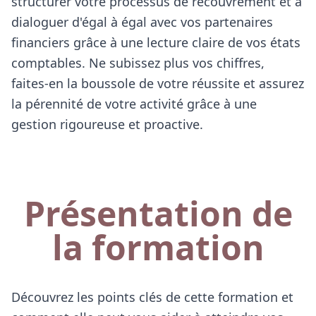
structurer votre processus de recouvrement et à
dans le négoce de boi
Formation Améliorer l'
matériaux
dialoguer d'égal à égal avec vos partenaires
de sa TPE grâce à l'IA
Transition écologique
financiers grâce à une lecture claire de vos états
Formation Sensibilisat
optimisation de la ges
comptables. Ne subissez plus vos chiffres,
RGPD
déchets en entreprise
paysage, agricole ou a
faites-en la boussole de votre réussite et assurez
Transition écologique
la pérennité de votre activité grâce à une
entreprise automobile
(garages...)
gestion rigoureuse et proactive.
Présentation de
la formation
Découvrez les points clés de cette formation et