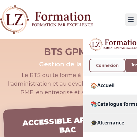
BTS GPME
Gestion de la PME
In
Connexion
Le BTS qui te forme à la gestion, à
l'administration et au développement d'une
🏠
Accueil
PME, en entreprise et sur le terrain.
📚
Catalogue form
ACCESSIBLE APRÈS LE
🎓
🔍
Alternance
Toutes les format
BAC
PAR SECTEUR