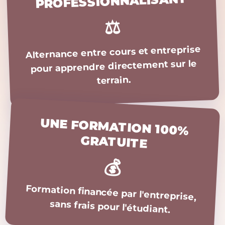
PROFESSIONNALISANT
dans le négoce de boi
Formation Améliorer l'
matériaux
de sa TPE grâce à l'IA
⚖️
Transition écologique
Formation Sensibilisat
optimisation de la ges
RGPD
déchets en entreprise
Alternance entre cours et entreprise
paysage, agricole ou a
pour apprendre directement sur le
Transition écologique
entreprise automobile
terrain.
(garages...)
UNE FORMATION 100%
GRATUITE
💰
Formation financée par l'entreprise,
sans frais pour l'étudiant.